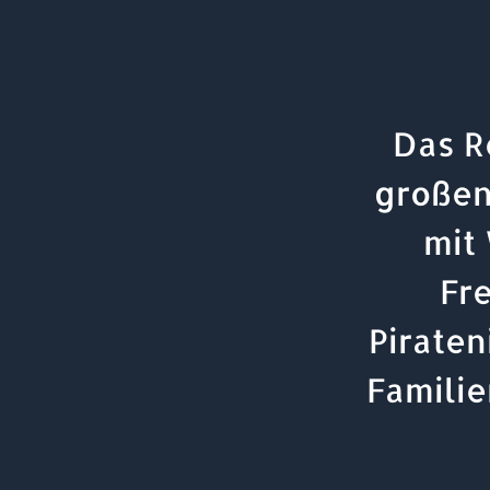
Das R
großen
mit
Fr
Piraten
Familie