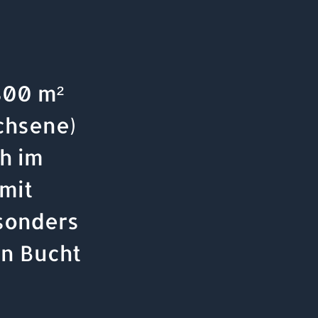
800 m²
chsene)
h im
mit
esonders
en Bucht