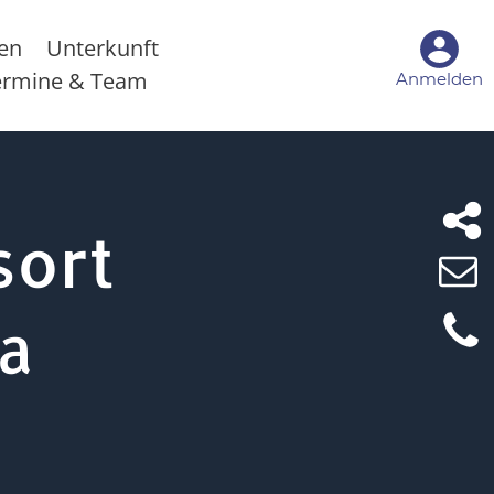
sen
Unterkunft
ermine & Team
Anmelden
sort
la