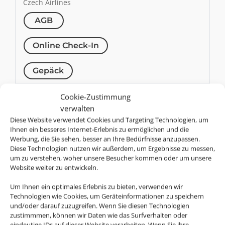
Czech Airlines
AGB
Online Check-In
Gepäck
DL
Cookie-Zustimmung
Delta Air Lines
verwalten
AGB
Diese Website verwendet Cookies und Targeting Technologien, um
Ihnen ein besseres Internet-Erlebnis zu ermöglichen und die
Werbung, die Sie sehen, besser an Ihre Bedürfnisse anzupassen.
Online Check-In
Diese Technologien nutzen wir außerdem, um Ergebnisse zu messen,
um zu verstehen, woher unsere Besucher kommen oder um unsere
Website weiter zu entwickeln.
Gepäck
Um Ihnen ein optimales Erlebnis zu bieten, verwenden wir
U2
Technologien wie Cookies, um Geräteinformationen zu speichern
easyJet
und/oder darauf zuzugreifen. Wenn Sie diesen Technologien
zustimmmen, können wir Daten wie das Surfverhalten oder
AGB
eindeutige IDs auf dieser Website verarbeiten. Wenn Sie ihre